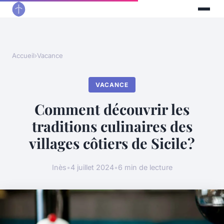
Accueil
›
Vacance
VACANCE
Comment découvrir les
traditions culinaires des
villages côtiers de Sicile?
Inès
•
4 juillet 2024
•
6 min de lecture