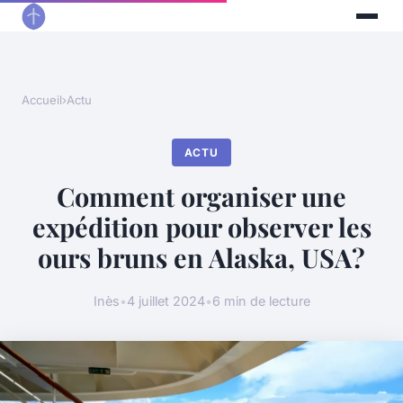
Accueil
›
Actu
ACTU
Comment organiser une
expédition pour observer les
ours bruns en Alaska, USA?
Inès
•
4 juillet 2024
•
6 min de lecture