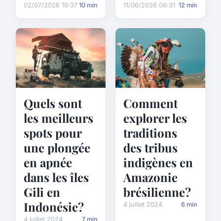
02/07/2026 10:37
10 min
11/06/2026 09:31
12 min
Quels sont
Comment
les meilleurs
explorer les
spots pour
traditions
une plongée
des tribus
en apnée
indigènes en
dans les îles
Amazonie
Gili en
brésilienne?
Indonésie?
4 juillet 2024
6 min
4 juillet 2024
7 min