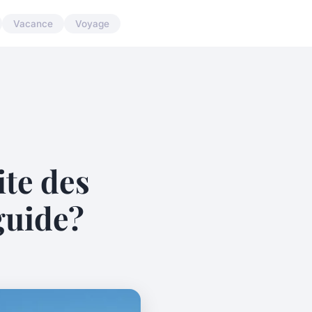
Vacance
Voyage
te des
guide?