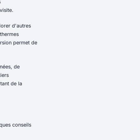
s
isite.
orer d'autres
 thermes
ursion permet de
nnées, de
iers
tant de la
lques conseils