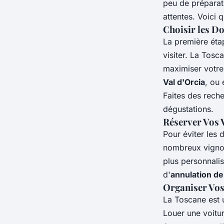
peu de préparat
attentes. Voici 
Choisir les Do
La première éta
visiter. La Tos
maximiser votre
Val d'Orcia
, ou
Faites des rech
dégustations.
Réserver Vos V
Pour éviter les 
nombreux vignob
plus personnali
d'
annulation de
Organiser Vo
La Toscane est u
Louer une voitur