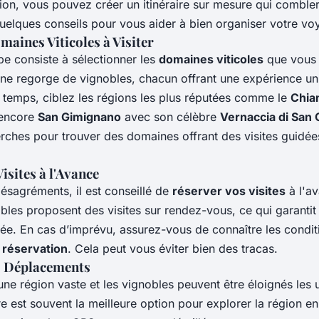
ion, vous pouvez créer un itinéraire sur mesure qui comble
quelques conseils pour vous aider à bien organiser votre vo
maines Viticoles à Visiter
pe consiste à sélectionner les
domaines viticoles
que vous 
cane regorge de vignobles, chacun offrant une expérience un
 temps, ciblez les régions les plus réputées comme le
Chian
 encore
San Gimignano
avec son célèbre
Vernaccia di San
erches pour trouver des domaines offrant des visites guidée
isites à l'Avance
désagréments, il est conseillé de
réserver vos visites
à l'a
les proposent des visites sur rendez-vous, ce qui garantit
sée. En cas d’imprévu, assurez-vous de connaître les condit
 réservation
. Cela peut vous éviter bien des tracas.
s Déplacements
ne région vaste et les vignobles peuvent être éloignés les 
e est souvent la meilleure option pour explorer la région en 