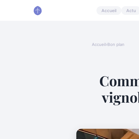
Accueil
Actu
Accueil
›
Bon plan
Comme
vigno