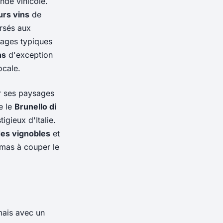
nde vinicole.
urs vins
de
orsés aux
lages typiques
ns
d'exception
ocale.
r ses paysages
e le
Brunello di
igieux d'Italie.
des vignobles
et
amas à couper le
mais avec un