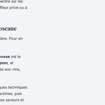
erdre sur les
ffeur privé ou à
Toscane
ière. Pour en
ovese
est le
gnon
, et
es aux vins,
lques techniques
 arômes, puis
es saveurs et