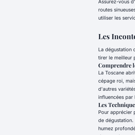
Assurez-vous d'
routes sinueuses
utiliser les serv
Les Incont
La dégustation d
tirer le meilleu
Comprendre le
La Toscane abri
cépage roi, mai
d'autres variété
influencées par l
Les Technique
Pour apprécier p
de dégustation. 
humez profondém