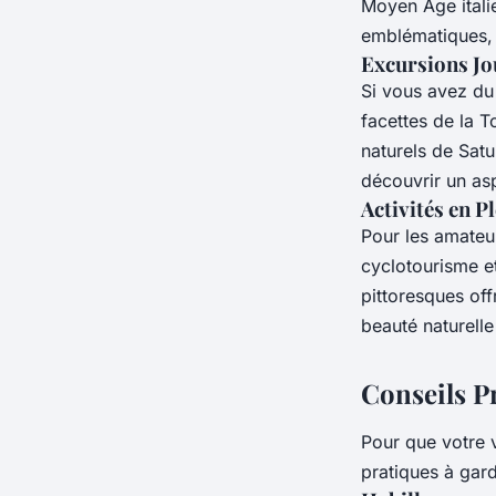
Moyen Âge itali
emblématiques,
Excursions Jo
Si vous avez d
facettes de la 
naturels de Sat
découvrir un asp
Activités en Pl
Pour les amateu
cyclotourisme e
pittoresques off
beauté naturelle
Conseils P
Pour que votre v
pratiques à garde