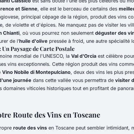
ianti Classico
est sans doute l'une des plus célèbres du mo
orence et Sienne
, elle est le berceau de certains des
meille
giovese, principal cépage de la région, produit des vins c
, de violette et d'épices. Ne manquez pas de visiter les vil
n Chianti
, où vous pourrez non seulement
déguster des vi
rer de l’
huile d'olive
pressée à froid, une autre spécialité l
: Un Paysage de Carte Postale
rimoine mondial de l'UNESCO, la
Val d'Orcia
est célèbre pou
 ses vins exceptionnels. Cette région produit des vins comm
e
Vino Nobile di Montepulciano
, deux des vins les plus prest
d'une journée
dans cette vallée vous permettra de
visiter 
s domaines viticoles historiques tout en profitant de panor
Votre Route des Vins en Toscane
propre
route des vins
en Toscane peut sembler intimidant, 