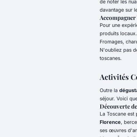
de noter les nu
davantage sur l
Accompagner 
Pour une expéri
produits locaux
Fromages, charcu
N'oubliez pas de
toscanes.
Activités 
Outre la
dégusta
séjour. Voici q
Découverte des
La Toscane est p
Florence
, berc
ses œuvres d'ar