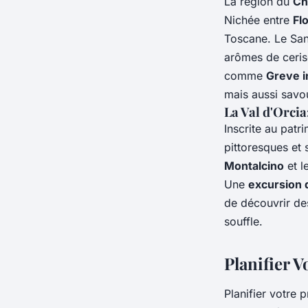
La région du
Ch
Nichée entre
Fl
Toscane. Le San
arômes de cerise
comme
Greve i
mais aussi savou
La Val d'Orcia
Inscrite au pat
pittoresques et
Montalcino
et l
Une
excursion 
de découvrir de
souffle.
Planifier 
Planifier votre 