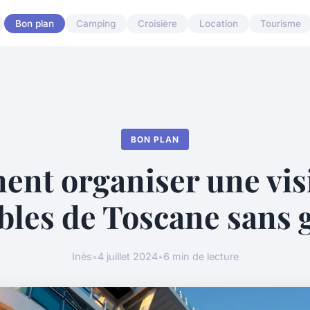
Bon plan
Camping
Croisière
Location
Tourisme
BON PLAN
nt organiser une visi
bles de Toscane sans 
Inès
•
4 juillet 2024
•
6 min de lecture