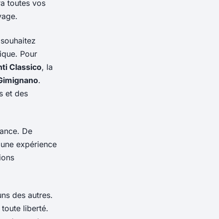
ra toutes vos
yage.
souhaitez
ique. Pour
ti Classico
, la
 Gimignano
.
s et des
vance. De
 une expérience
ions
uns des autres.
toute liberté.