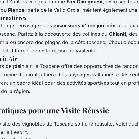
en. D'autres villages comme
San Gimignano
, avec ses tour
 ou
Pienza
, perle de la Val d'Orcia, méritent également une v
urnalières
u temps, envisagez des
excursions d'une journée
pour expl
Toscane. Partez à la découverte des collines du
Chianti
, des
urnia ou encore des plages de la côte toscane. Chaque exc
ect différent de cette région polyvalente.
ein Air
rs de plein air, la Toscane offre des opportunités de rando
t même de montgolfière. Les paysages vallonnés et les sent
rent un cadre idéal pour des activités sportives tout en profi
 de la région.
ratiques pour une Visite Réussie
isite des vignobles de Toscane soit une réussite, voici que
r à l'esprit.