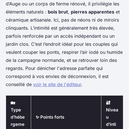
d’Auge ou un corps de ferme rénové, il privilégie les
éléments naturels :
bois brut
,
pierres apparentes
et
céramique artisanale. Ici, pas de néons ni de miroirs
clinquants. L’intimité est généralement très élevée,
parfois renforcée par un accès indépendant ou un
jardin clos. C’est l’endroit idéal pour les couples qui
veulent couper les ponts, respirer l’air iodé ou humide
de la campagne normande, et se retrouver loin des
regards. Pour dénicher l'adresse parfaite qui
correspond à vos envies de déconnexion, il est
conseillé de
voir le site de l'éditeur
.
🏡
🔐
Type
Nivea
d’hébe
✨ Points forts
u
rgeme
d’inti