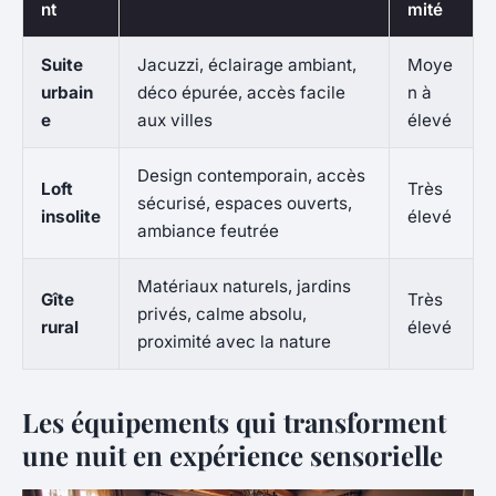
nt
mité
Suite
Jacuzzi, éclairage ambiant,
Moye
urbain
déco épurée, accès facile
n à
e
aux villes
élevé
Design contemporain, accès
Loft
Très
sécurisé, espaces ouverts,
insolite
élevé
ambiance feutrée
Matériaux naturels, jardins
Gîte
Très
privés, calme absolu,
rural
élevé
proximité avec la nature
Les équipements qui transforment
une nuit en expérience sensorielle