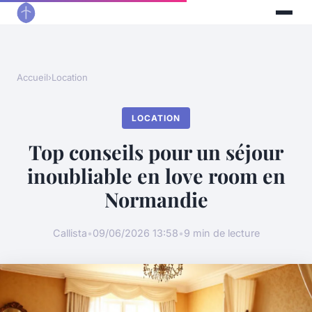
Accueil
›
Location
LOCATION
Top conseils pour un séjour
inoubliable en love room en
Normandie
Callista
•
09/06/2026 13:58
•
9 min de lecture