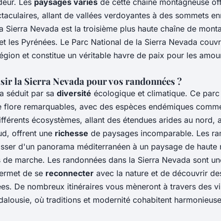
ndeur. Les
paysages variés
de cette chaîne montagneuse off
aculaires, allant de vallées verdoyantes à des sommets en
la Sierra Nevada est la troisième plus haute chaîne de mon
 et les Pyrénées. Le Parc National de la Sierra Nevada couv
région et constitue un véritable havre de paix pour les amou
sir la Sierra Nevada pour vos randonnées ?
a séduit par sa
diversité
écologique et climatique. Ce parc 
e flore remarquables, avec des espèces endémiques comme
fférents écosystèmes, allant des étendues arides au nord, 
ud, offrent une
richesse
de paysages incomparable. Les ra
asser d'un panorama méditerranéen à un paysage de haute
 de marche. Les randonnées dans la Sierra Nevada sont un
permet de se
reconnecter
avec la nature et de découvrir de
ées. De nombreux itinéraires vous mèneront à travers des vi
ndalousie, où traditions et modernité cohabitent harmonieus