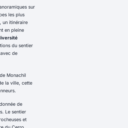
panoramiques sur
pes les plus
un itinéraire
nt en pleine
iversité
tions du sentier
, avec de
de Monachil
 la ville, cette
onneurs.
andonnée de
. Le sentier
rocheuses et
ire du Cerro