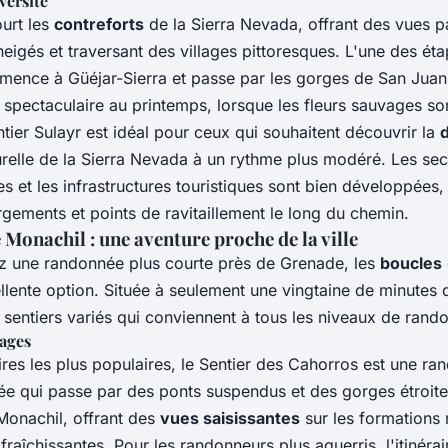
versité
ourt les
contreforts
de la Sierra Nevada, offrant des vues 
igés et traversant des villages pittoresques. L'une des éta
ence à Güéjar-Sierra et passe par les gorges de San Juan, 
 spectaculaire au printemps, lorsque les fleurs sauvages so
ntier Sulayr est idéal pour ceux qui souhaitent découvrir la
d
turelle de la Sierra Nevada à un rythme plus modéré. Les sec
es et les infrastructures touristiques sont bien développées
ements et points de ravitaillement le long du chemin.
 Monachil : une aventure proche de la ville
z une randonnée plus courte près de Grenade, les
boucles
llente option. Située à seulement une vingtaine de minutes de
 sentiers variés qui conviennent à tous les niveaux de rand
sages
aires les plus populaires, le Sentier des Cahorros est une r
ée qui passe par des ponts suspendus et des gorges étroites
 Monachil, offrant des
vues saisissantes
sur les formations 
raîchissantes. Pour les randonneurs plus aguerris, l'itinéra