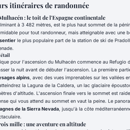
urs itinéraires de randonnée
ulhacén : le toit de l'Espagne continentale
lminant à 3 482 mètres, est le plus haut sommet de la pénin
ormidable pour tout randonneur, mais atteignable avec une 
sentier
le plus populaire part de la station de ski de Pradol
enade.
étail
assique pour l'ascension du Mulhacén commence au Refugio 
ser la nuit avant de débuter l'ascension. La première parti
ysages alpins
, avec des vues imprenables sur les vallées e
tteindrez la Laguna de la Caldera, un lac glaciaire époustou
tres d'altitude. L'ascension finale vers le sommet est raide
nse qui vous attend au sommet en vaut la peine. Le panora
agnes de la Sierra Nevada
, jusqu'à la côte méditerranéenne
taculaire.
rois mille : une aventure en altitude