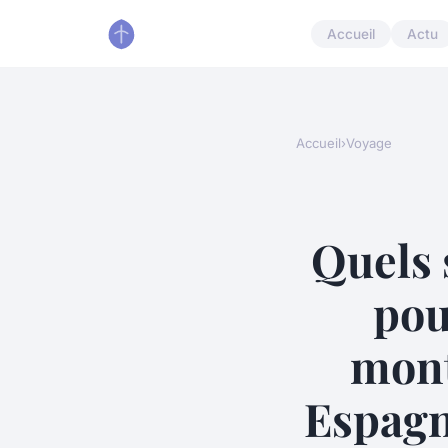
Accueil
Actu
Accueil
›
Voyage
Quels 
pou
mont
Espagn