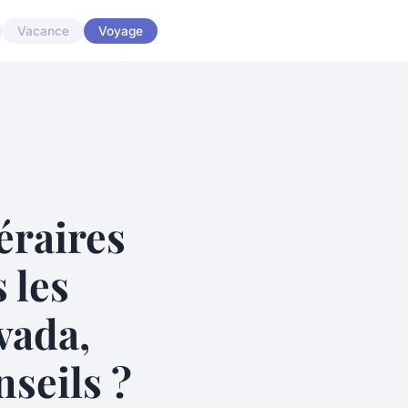
Vacance
Voyage
éraires
 les
vada,
seils ?