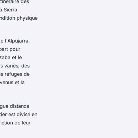
itinéraire des
a Sierra
ondition physique
 l'Alpujarra.
part pour
zaba et le
s variés, des
es refuges de
venus et la
gue distance
ier est divisé en
nction de leur