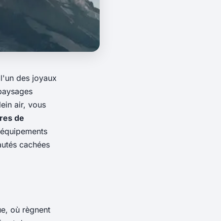
l'un des joyaux
paysages
ein air, vous
ires de
s équipements
eautés cachées
ue, où règnent