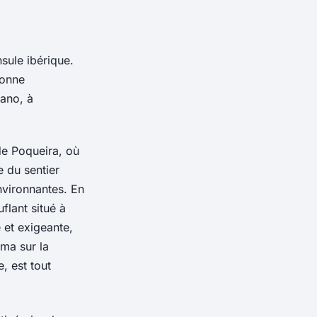
sule ibérique.
bonne
lano, à
de Poqueira, où
e du sentier
nvironnantes. En
flant situé à
 et exigeante,
ma sur la
, est tout