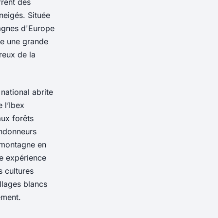
rent des
neigés. Située
tagnes d'Europe
re une grande
reux de la
national abrite
 l’Ibex
aux forêts
ndonneurs
 montagne en
e expérience
s cultures
llages blancs
ement.