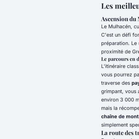
Les meille
Ascension du M
Le Mulhacén, cu
C'est un défi f
préparation. Le
proximité de Gr
Le parcours en d
L'itinéraire cl
vous pourrez pas
traverse des
pa
grimpant, vous a
environ 3 000 mè
mais la récompe
chaîne de mont
simplement spec
La route des t