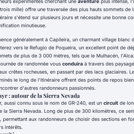
neurs expérimentés cherchant une
aventure
plus intense, l'
 trois mille) offre une traversée des plus hauts sommets de l
éraire s'étend sur plusieurs jours et nécessite une bonne c
nification minutieuse.
ence généralement à Capileira, un charmant village blanc de
terez vers le Refugio de Poqueira, un excellent point de dé
mmets de plus de 3 000 mètres, tels que le Mulhacén, l'Alca
 journée de randonnée vous
conduira
à travers des paysage
 aux crêtes rocheuses, en passant par des lacs glaciaires. L
nés le long de l'itinéraire offrent des points de repos bien
encontrer d'autres randonneurs passionnés.
ayr : autour de la Sierra Nevada
yr, aussi connu sous le nom de GR-240, est un
circuit
de lon
 de la Sierra Nevada. Long de plus de 300 kilomètres, ce sent
, permettant aux randonneurs de choisir des sections en fo
s intérêts.