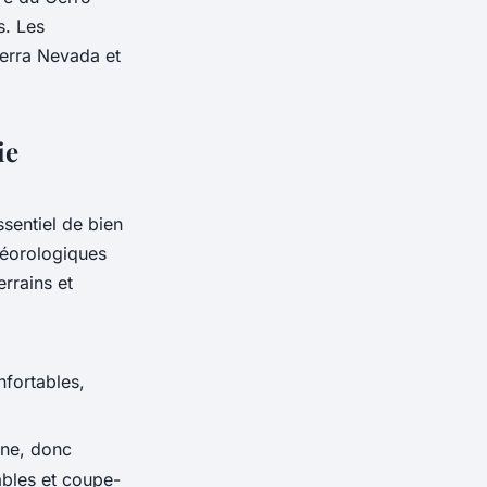
s. Les
erra Nevada et
ie
ssentiel de bien
téorologiques
errains et
fortables,
ne, donc
bles et coupe-