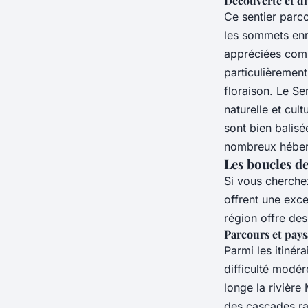
Découverte et di
Ce sentier parc
les sommets enne
appréciées comm
particulièrement
floraison. Le Se
naturelle et cul
sont bien balisé
nombreux héberg
Les boucles de
Si vous cherche
offrent une exce
région offre des
Parcours et pay
Parmi les itinér
difficulté modér
longe la rivière
des cascades raf