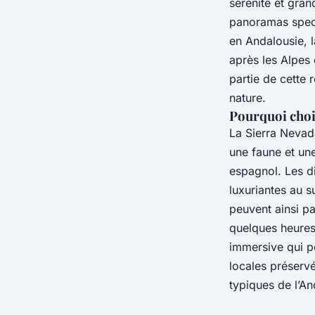
sérénité et gra
panoramas spect
en Andalousie, 
après les Alpes
partie de cette 
nature.
Pourquoi choi
La Sierra Nevad
une faune et un
espagnol. Les di
luxuriantes au s
peuvent ainsi p
quelques heures
immersive qui 
locales préserv
typiques de l’A