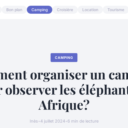
Bon plan
Camping
Croisière
Location
Tourisme
CAMPING
ent organiser un ca
 observer les éléphan
Afrique?
Inès
•
4 juillet 2024
•
6 min de lecture