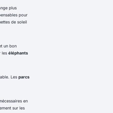
ange plus
pensables pour
ttes de soleil
et un bon
r
les
éléphants
sable. Les
parcs
nécessaires en
ement sur les