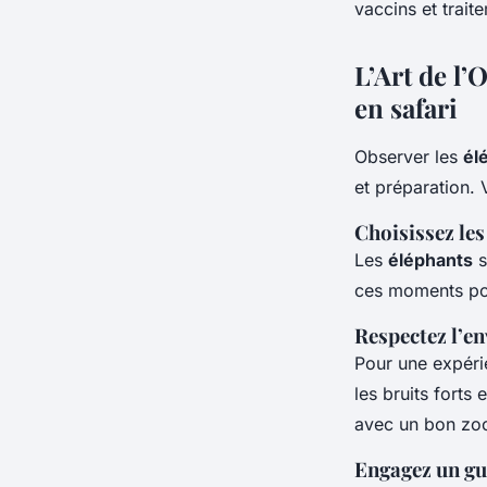
vaccins et trai
L’Art de l
en safari
Observer les
él
et préparation.
Choisissez les
Les
éléphants
s
ces moments po
Respectez l’e
Pour une expérie
les bruits forts
avec un bon zoo
Engagez un gu