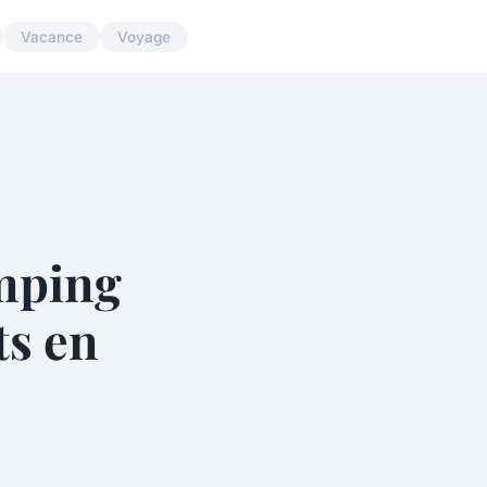
Vacance
Voyage
mping
ts en