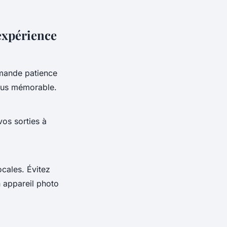
expérience
emande patience
plus mémorable.
vos sorties à
ocales. Évitez
n appareil photo