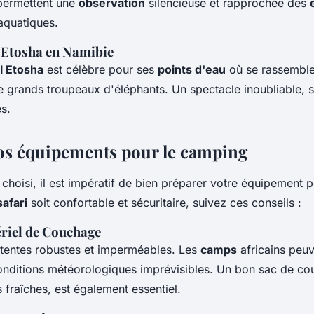
 permettent une
observation
silencieuse et rapprochée des
aquatiques.
 Etosha en Namibie
l Etosha
est célèbre pour ses
points d'eau
où se rassemble
e grands troupeaux d'éléphants. Un spectacle inoubliable, s
s.
os équipements pour le camping
 choisi, il est impératif de bien préparer votre équipement 
safari
soit confortable et sécuritaire, suivez ces conseils :
ériel de Couchage
tentes robustes et imperméables. Les
camps
africains peuv
onditions météorologiques imprévisibles. Un bon sac de c
s fraîches, est également essentiel.