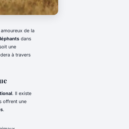
t amoureux de la
léphants
dans
oit une
idera à travers
que
tional
. Il existe
s offrent une
es
.
animaux,