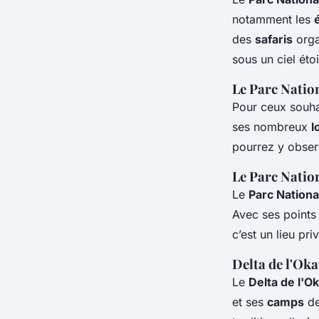
notamment les
des
safaris
orga
sous un ciel éto
Le Parc Natio
Pour ceux souha
ses nombreux
l
pourrez y obser
Le Parc Natio
Le
Parc Nation
Avec ses points
c’est un lieu pr
Delta de l'Ok
Le
Delta de l'
et ses
camps
de