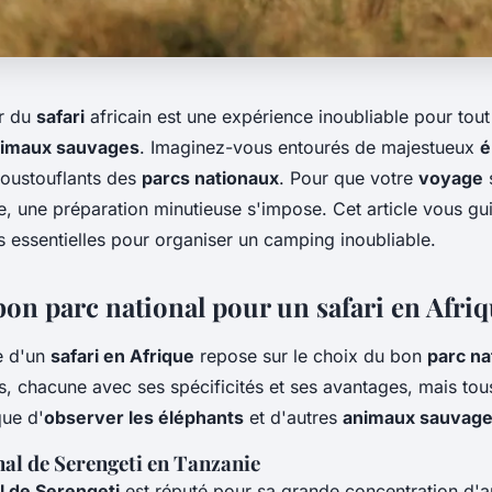
r du
safari
africain est une expérience inoubliable pour tou
imaux sauvages
. Imaginez-vous entourés de majestueux
é
oustouflants des
parcs nationaux
. Pour que votre
voyage
s
te, une préparation minutieuse s'impose. Cet article vous gu
s essentielles pour organiser un camping inoubliable.
bon parc national pour un safari en Afri
e d'un
safari en Afrique
repose sur le choix du bon
parc na
s, chacune avec ses spécificités et ses avantages, mais tou
que d'
observer les éléphants
et d'autres
animaux sauvag
nal de Serengeti en Tanzanie
l de Serengeti
est réputé pour sa grande concentration d'