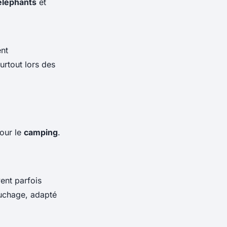
éléphants
et
nt
urtout lors des
pour le
camping
.
ent parfois
ouchage, adapté