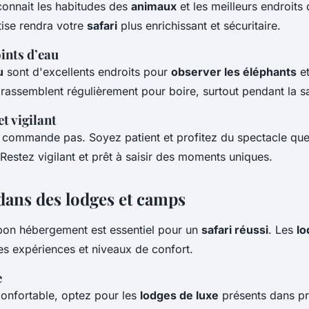
connait les habitudes des
animaux
et les meilleurs endroits
tise rendra votre
safari
plus enrichissant et sécuritaire.
oints d’eau
u
sont d'excellents endroits pour
observer les éléphants
et
’y rassemblent régulièrement pour boire, surtout pendant la 
et vigilant
 commande pas. Soyez patient et profitez du spectacle que 
 Restez vigilant et prêt à saisir des moments uniques.
dans des lodges et camps
 bon hébergement est essentiel pour un
safari réussi
. Les
lo
tes expériences et niveaux de confort.
e
confortable, optez pour les
lodges de luxe
présents dans pr