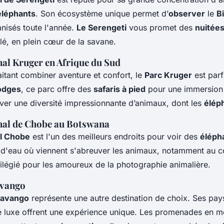
éléphants
. Son écosystème unique permet d’
observer
le
B
nisés toute l'année.
Le Serengeti
vous promet des
nuitée
ilé, en plein cœur de la savane.
nal Kruger en Afrique du Sud
itant combiner aventure et confort, le
Parc Kruger
est parf
odges
, ce parc offre des
safaris à pied
pour une immersion 
ver une diversité impressionnante d’animaux, dont les
élép
nal de Chobe au Botswana
al Chobe
est l'un des meilleurs endroits pour voir des
éléph
 d'eau où viennent s'abreuver les animaux, notamment au co
ivilégié pour les amoureux de la photographie animalière.
avango
Okavango
représente une autre destination de choix. Ses pa
 luxe offrent une expérience unique. Les promenades en m