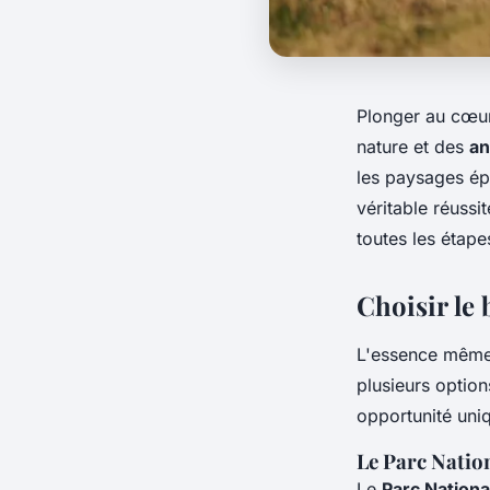
Plonger au cœu
nature et des
an
les paysages ép
véritable réussi
toutes les étape
Choisir le 
L'essence mêm
plusieurs option
opportunité uni
Le Parc Natio
Le
Parc Nationa