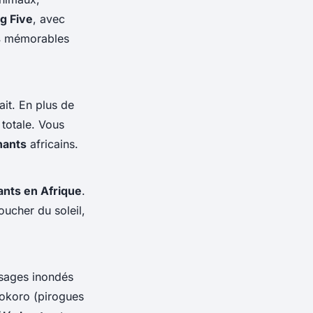
ig Five
, avec
s
mémorables
ait. En plus de
totale. Vous
hants
africains.
ants en Afrique
.
ucher du soleil,
ysages inondés
okoro (pirogues