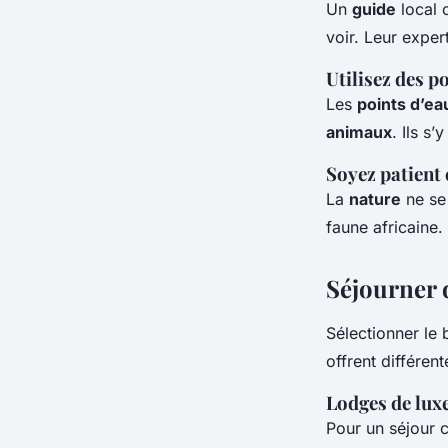
Un
guide
local 
voir. Leur exper
Utilisez des p
Les
points d’ea
animaux
. Ils s
Soyez patient 
La
nature
ne se
faune africaine.
Séjourner 
Sélectionner le
offrent différen
Lodges de lux
Pour un séjour 