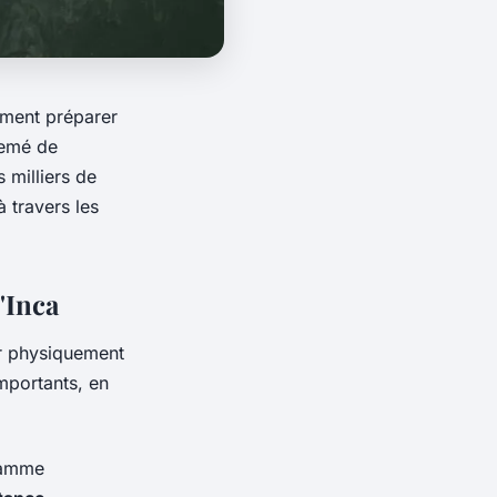
ment préparer
semé de
 milliers de
à travers les
'Inca
er physiquement
mportants, en
gramme