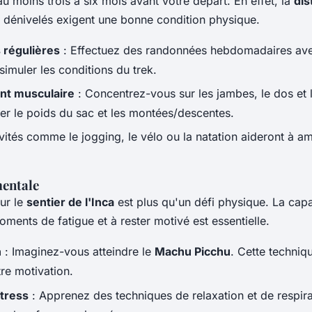
u moins trois à six mois avant votre départ. En effet, la
dis
s dénivelés exigent une bonne condition physique.
régulières
: Effectuez des randonnées hebdomadaires ave
imuler les conditions du trek.
nt musculaire
: Concentrez-vous sur les jambes, le dos et
er le poids du sac et les montées/descentes.
vités comme le jogging, le vélo ou la natation aideront à am
entale
ur le
sentier de l'Inca
est plus qu'un défi physique. La capa
ments de fatigue et à rester motivé est essentielle.
n
: Imaginez-vous atteindre le
Machu Picchu
. Cette techniq
re motivation.
stress
: Apprenez des techniques de relaxation et de respir