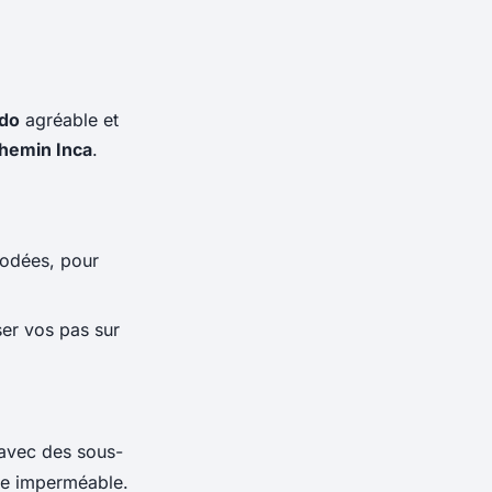
do
agréable et
hemin Inca
.
rodées, pour
iser vos pas sur
 avec des sous-
te imperméable.