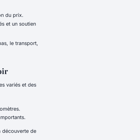
n du prix.
s et un soutien
as, le transport,
oir
es variés et des
lomètres.
importants.
a découverte de