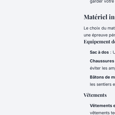
garder votre
Matériel i
Le choix du maté
une épreuve pén
Equipement d
Sac à dos
: U
Chaussures
éviter les am
Bâtons de 
les sentiers 
Vêtements
Vêtements 
vêtements te