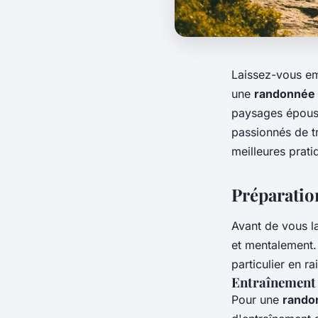
Laissez-vous e
une
randonnée
paysages épousto
passionnés de tr
meilleures prati
Préparation
Avant de vous l
et mentalement. 
particulier en ra
Entraînement
Pour une
rando