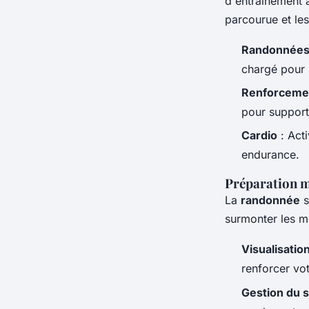
d'entraînement a
parcourue et le
Randonnées 
chargé pour s
Renforceme
pour support
Cardio
: Acti
endurance.
Préparation m
La
randonnée
s
surmonter les mo
Visualisatio
renforcer vot
Gestion du 