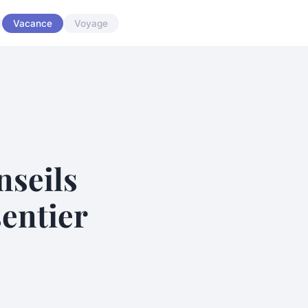
Vacance
Voyage
nseils
entier