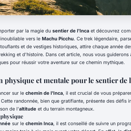
mporter par la magie du
sentier de l'Inca
et découvrez com
inoubliable vers le
Machu Picchu
. Ce trek légendaire, par
uflants et de vestiges historiques, attire chaque année des
ekking et d'histoire. Dans cet article, nous vous guiderons 
ques pour réussir votre aventure sur ce chemin mythique.
 physique et mentale pour le sentier de l
ancer sur le
chemin de l'Inca
, il est crucial de vous prépar
Cette randonnée, bien que gratifiante, présente des défis i
ison de l'
altitude
et du terrain montagneux.
 physique
nnée
sur le
chemin Inca
, il est conseillé de suivre un pro