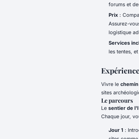
forums et des 
Prix
: Compar
Assurez-vous
logistique a
Services inc
les tentes, e
Expérience
Vivre le
chemin
sites archéologi
Le parcours
Le
sentier de l'
Chaque jour, vo
Jour 1
: Intr
sites comme 