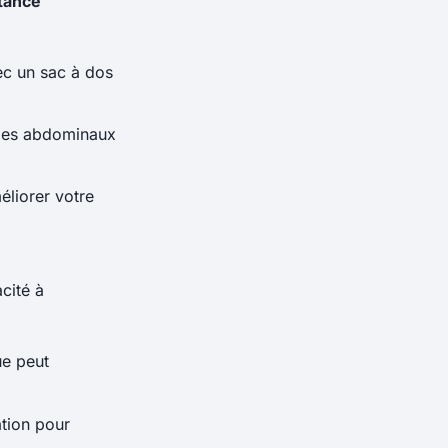
tance
c un sac à dos
 les abdominaux
éliorer votre
cité à
ue peut
ation pour