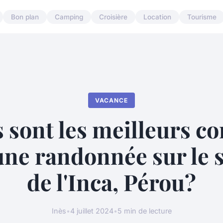
Bon plan
Camping
Croisière
Location
Tourisme
VACANCE
 sont les meilleurs co
une randonnée sur le s
de l'Inca, Pérou?
Inès
•
4 juillet 2024
•
5 min de lecture